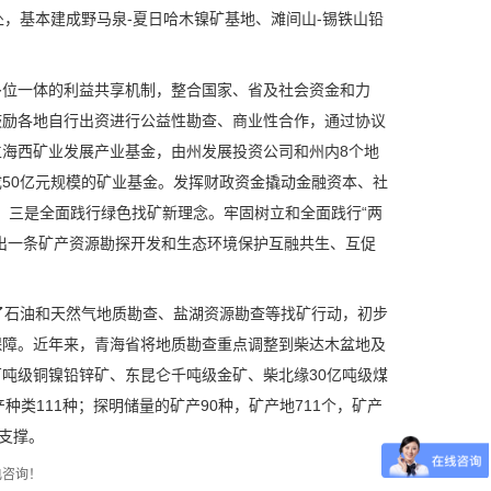
5处，基本建成野马泉-夏日哈木镍矿基地、滩间山-锡铁山铅
多位一体的利益共享机制，整合国家、省及社会资金和力
鼓励各地自行出资进行公益性勘查、商业性合作，通过协议
海西矿业发展产业基金，由州发展投资公司和州内8个地
50亿元规模的矿业基金。发挥财政资金撬动金融资本、社
元。三是全面践行绿色找矿新理念。牢固树立和全面践行“两
出一条矿产资源勘探开发和生态环境保护互融共生、互促
了石油和天然气地质勘查、盐湖资源勘查等找矿行动，初步
保障。近年来，青海省将地质勘查重点调整到柴达木盆地及
吨级铜镍铅锌矿、东昆仑千吨级金矿、柴北缘30亿吨级煤
种类111种；探明储量的矿产90种，矿产地711个，矿产
支撑。
电咨询！