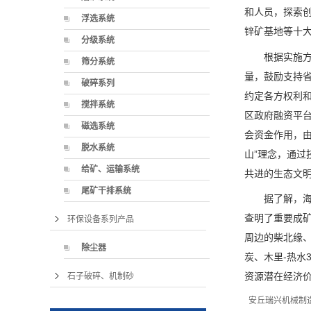
联系我们
和人员，探索创
浮选系统
锌矿基地等十
分级系统
根据实施
筛分系统
量，鼓励支持
破碎系列
约定各方权利
搅拌系统
区政府融资平
磁选系统
会资金作用，由
脱水系统
山”理念，通
给矿、运输系统
共进的生态文
尾矿干排系统
据了解，
查明了重要成
环保设备系列产品
周边的柴北缘
除尘器
炭、木里-热水
资源潜在经济价
石子破碎、机制砂
安丘瑞兴机械制