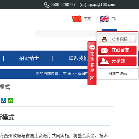
0536-2260727
aqrxjx@163.com
中文
EN
技术客服
在线留言
在
招贤纳士
联系我们
线
分享到...
客
服
人才理念
您的当前位置：
首 页
>>
新闻中心
>>
行业动态
扫描二维码
团队风采
模式
招聘职位
新模式
省海西州政府与省国土资源厅共同实施，将整合资金、技术