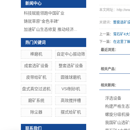
新闻中心
本文网址：http://www.r
科技赋能领跑中国矿业
铸就草原“金色丰碑”
关键词：
整套选矿
加速矿山生态修复 推动经济...
上一篇：
萤石矿4大
下一篇：
在这里了解
热门关键词
最近浏览：
棒磨机
自定中心振动筛
成套选矿设备
整套选矿设备
相关产品：
皮带给矿机
圆锥球磨机
相关新闻：
盘式真空过滤机
VSI制砂机
浮选设备
磨矿系统
高效搅拌槽
构建严格生态
除尘器
摆式给矿机
螺旋分级机操
我国矿山选矿
联系我们