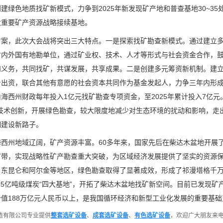
建绿色地质找矿新模式，力争到2025年新发现矿产地和普查基地30~3
大重要矿产资源战略接续基地。
方案，此次大会战将突出三大特点。一是探索找矿勘查新模式。通过建立
省内外国有地勘单位，通过矿业权、技术、人才等形式与社会资金合作，
和义务，共同找矿，共谋发展，共享成果。二是创建多元筹资新机制。建立
台出资，联合其他有意愿的社会资本共同作为基金发起人，力争三年内形成
海西州财政每年投入1亿元找矿勘查专项资金，至2025年累计投入7亿
过技术创新，开展绿色勘查，较大限度地减少对生态环境的扰动和影响，走
明建设新路子。
海西州地域辽阔，矿产资源丰富。60多年来，国家先后在柴达木盆地开展
矿带，实现战略性矿产勘查重大突破，为区域经济发展提供了坚实的资源
、东昆仑和阿尔金等地区，绿色勘查取得了显著成效，形成了祁漫塔格千万
35亿吨级煤炭“四大基地”，开拓了柴达木盆地找矿新空间。目前已发现矿产
值188万亿元人民币以上，是我国循环经济和新型工业化发展的重要基础
造有限公司专业提供
整套选矿设备
、
成套选矿设备
、
有色选矿设备
，欢迎广大朋友来