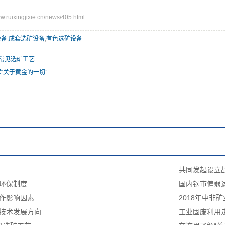
uixingjixie.cn/news/405.html
设备
,
成套选矿设备
,
有色选矿设备
常见选矿工艺
“关于黄金的一切”
共同发起设立
环保制度
国内钢市偏弱
作影响因素
2018年中非
技术发展方向
工业固废利用